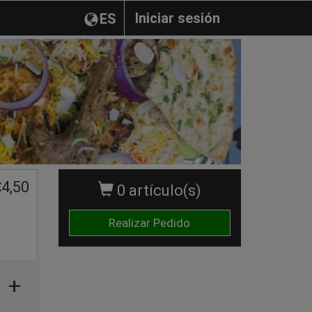
Iniciar sesión
ES
€
4,50
0 artículo(s)
Realizar Pedido
+