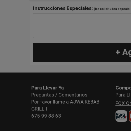
Instrucciones Especiales:
(las solicitudes especial
+ A
Para Llevar Ya
Compa
Preguntas / Comentarios
Para Ll
Por favor llame a AJWA KEBAB
FOX Or
GRILL II
675 99 88 63