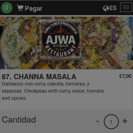
0
ES
Pagar
Al
na
87. CHANNA MASALA
7,00
€
Garbanzo con curry, cebolla, tomates, y
especias. Chickpeas with curry, onion, tomato
and spices
Cantidad
-
+
1