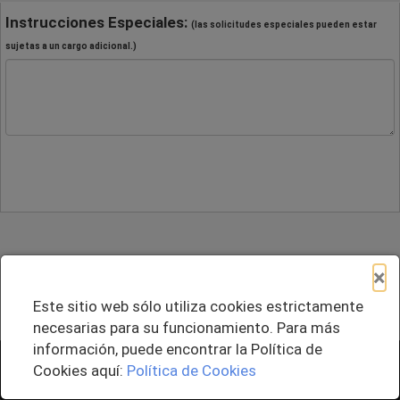
Instrucciones Especiales:
(las solicitudes especiales pueden estar
sujetas a un cargo adicional.)
×
Este sitio web sólo utiliza cookies estrictamente
necesarias para su funcionamiento. Para más
información, puede encontrar la Política de
+ Agregar al Pedido
Cookies aquí:
Política de Cookies