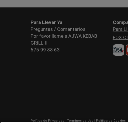
Para Llevar Ya
Compa
Preguntas / Comentarios
Para Ll
Por favor llame a AJWA KEBAB
FOX Or
GRILL II
675 99 88 63
Política de Privacidad
|
Términos de Uso
|
Política de Cookies