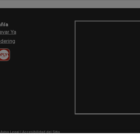
ñía
evar Ya
dering
|
Aviso Legal
|
Accesibilidad del Sitio