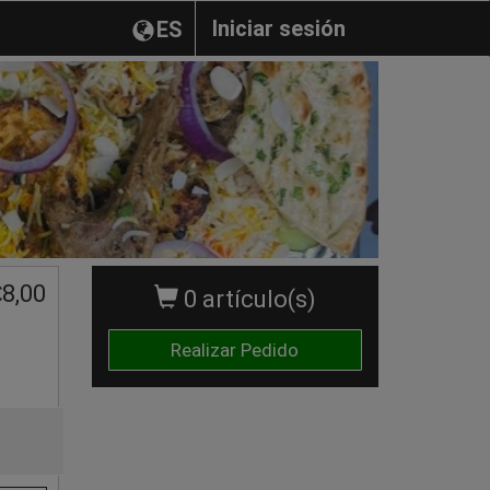
Iniciar sesión
ES
€
8,00
0 artículo(s)
Realizar Pedido