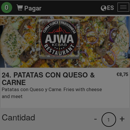
0
ES
Pagar
Al
na
24. PATATAS CON QUESO &
8,75
€
CARNE
Patatas con Queso y Carne. Fries with cheese
and meet
Cantidad
-
+
1