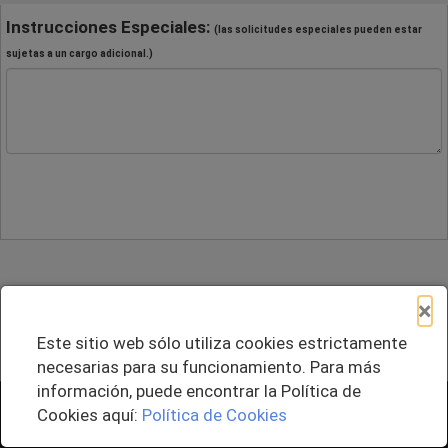
Instrucciones Especiales:
(las solicitudes especiales pueden estar
sujetas a un cargo adicional.)
×
Este sitio web sólo utiliza cookies estrictamente
necesarias para su funcionamiento. Para más
información, puede encontrar la Política de
+ Agregar al Pedido
Cookies aquí:
Política de Cookies