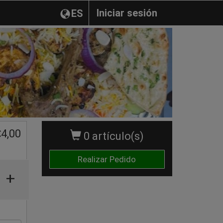
Iniciar sesión
ES
€
4,00
0 artículo(s)
Realizar Pedido
+