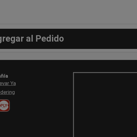
gregar al Pedido
ñía
evar Ya
dering