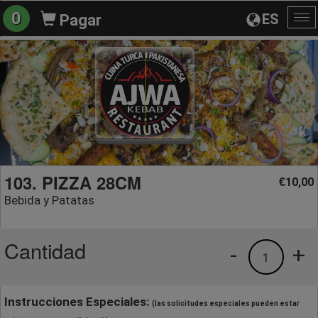
0
ES
Pagar
Al
na
103. PIZZA 28CM
10,00
€
Bebida y Patatas
Cantidad
-
+
1
Instrucciones Especiales:
(las solicitudes especiales pueden estar