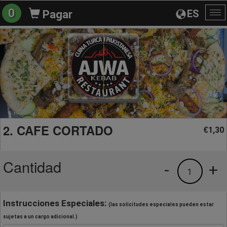
0
ES
Pagar
Al
na
2. CAFE CORTADO
1,30
€
Cantidad
-
+
1
Instrucciones Especiales:
(las solicitudes especiales pueden estar
sujetas a un cargo adicional.)