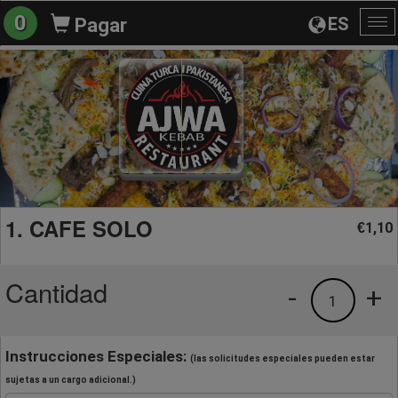
0
ES
Pagar
Al
na
1. CAFE SOLO
1,10
€
Cantidad
-
+
1
Instrucciones Especiales:
(las solicitudes especiales pueden estar
sujetas a un cargo adicional.)