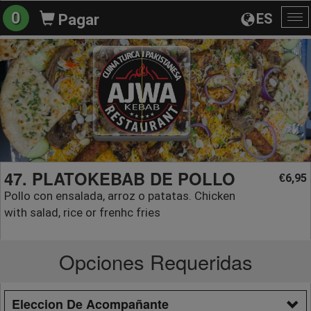
0
ES
Pagar
Al
na
47. PLATOKEBAB DE POLLO
6,95
€
Pollo con ensalada, arroz o patatas. Chicken
with salad, rice or frenhc fries
Opciones Requeridas
Eleccion De Acompañante